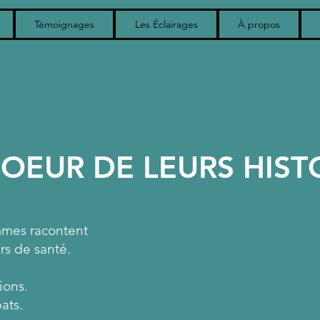
Témoignages
Les Éclairages
À propos
OEUR DE LEURS HIST
emmes racontent
rs de santé.
ions.
ats.