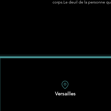
corps.Le deuil de la personne que
pourtant profondément notre ide
Versailles