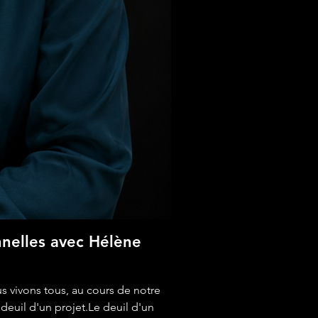
nnelles avec Hélène
Au cœur des muta
espoir
s vivons tous, au cours de notre
À seulement 24 ans, Léa 
deuil d'un projet.Le deuil d'un
du sein et de l'estomac.