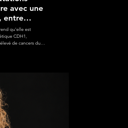
vre avec une
 entre
spoir
end qu'elle est
nétique CDH1,
 élevé de cancers du
et épisode d'États
de l'annonce, son choix
éventive, son futur
ie totale et son
drice de Généticancer
ons génétiques