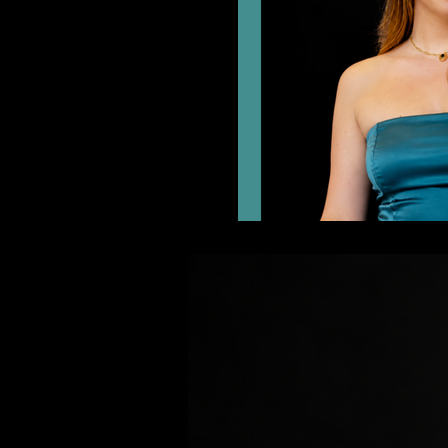
Deuil périnatal
Maladies 