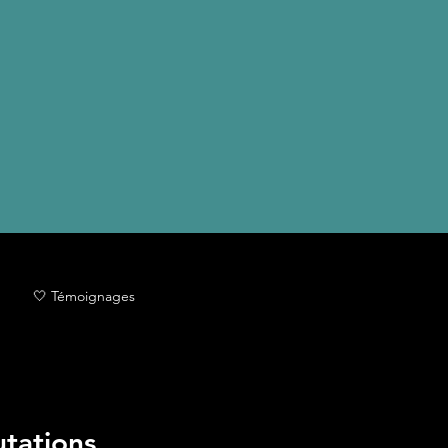
🤍 Témoignages
Prématurité
tations