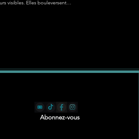
rs visibles. Elles bouleversent
préventive, son futur pa
 Math
sensibiliser aux mutation
Abonnez-vous