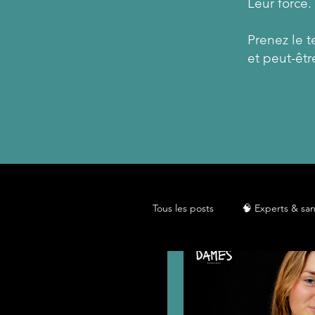
Leur force.​
Prenez le 
et peut-êtr
Tous les posts
🧠 Experts & sa
🌸 Gynécologie & hormones