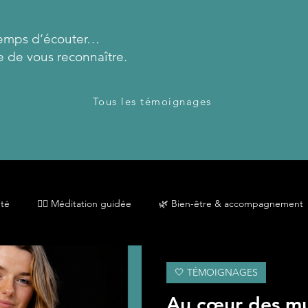
temps d’écouter…
e de vous reconnaître.
Tous les témoignages
nté
🧘‍♀️ Méditation guidée
🌿 Bien-être & accompagnement
💔 Deuil & reconstruction
🧩 Neuroatypie
Maternité
🤍 TÉMOIGNAGES
Au cœur des mu