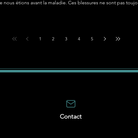
 nous étions avant la maladie. Ces blessures ne sont pas toujou
ntité. Dans ce nouvel épisode d'États Dames, j'ai reçu Hélène
1
2
3
4
5
Contact