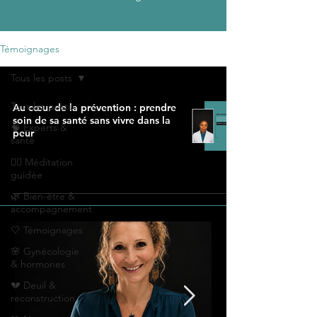
Témoignages
Tous les posts
Tous les posts
Au cœur de la prévention : prendre
soin de sa santé sans vivre dans la
🧠 Experts &
peur
santé
🧘‍♀️ Méditation
guidée
🌿 Bien-être &
accompagnement
🤍 Témoignages
🌸 Gynécologie
& hormones
💔 Deuil &
reconstruction