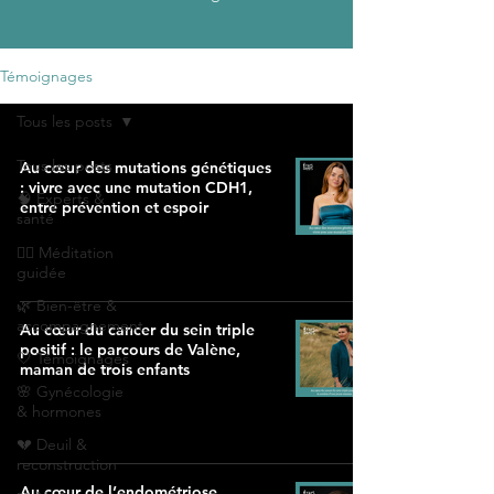
Témoignages
Tous les posts
Tous les posts
Au cœur des mutations génétiques
: vivre avec une mutation CDH1,
🧠 Experts &
entre prévention et espoir
santé
🧘‍♀️ Méditation
guidée
🌿 Bien-être &
accompagnement
Au cœur du cancer du sein triple
positif : le parcours de Valène,
🤍 Témoignages
maman de trois enfants
🌸 Gynécologie
& hormones
💔 Deuil &
reconstruction
Au cœur de l’endométriose