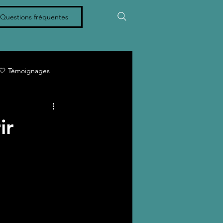
Questions fréquentes
🤍 Témoignages
ématurité
Deuil périnatal
ir