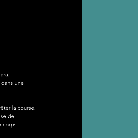
ara.
e dans une 
êter la course, 
ise de 
n corps.