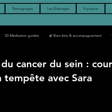
Témoignages
Les Éclairages
À propos
🧘‍♀️ Méditation guidée
🌿 Bien-être & accompagnement
 Deuil & reconstruction
🧩 Neuroatypie
Maternité
Pr
du cancer du sein : cour
a tempête avec Sara
Lymphome de Hodgkin
Cancer