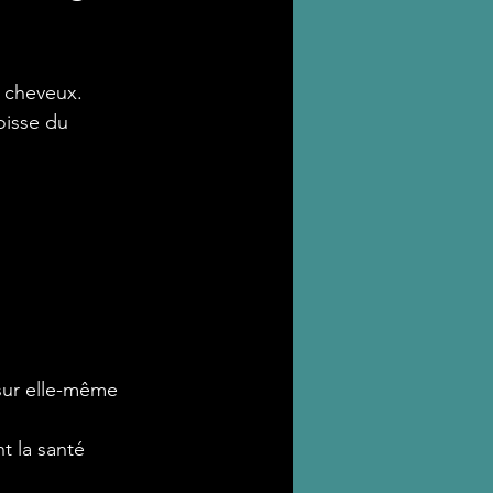
s cheveux.
oisse du 
 sur elle-même 
 la santé 