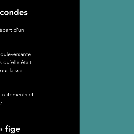
econdes
épart d'un 
bouleversante 
qu'elle était 
our laisser 
traitements et 
e 
 fige 