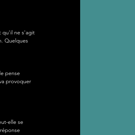
qu'il ne s'agit 
n. Quelques 
lle pense 
 va provoquer 
t-elle se 
 réponse 