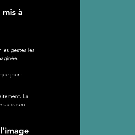
 mis à 
 les gestes les 
maginée.
que jour :
aitement. La 
e dans son 
l'image 