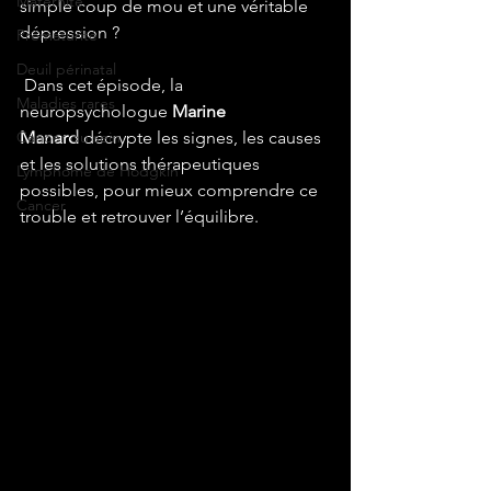
Maternité
simple coup de mou et une véritable 
dépression ?
Prématurité
Deuil périnatal
 Dans cet épisode, la 
Maladies rares
neuropsychologue 
Marine 
Cancer du sein
Manard
 décrypte les signes, les causes 
et les solutions thérapeutiques 
Lymphome de Hodgkin
possibles, pour mieux comprendre ce 
Cancer
trouble et retrouver l’équilibre.