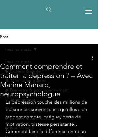
Post
Tous les posts
Tous les posts
Comment comprendre et
🧠 Experts & santé
traiter la dépression ? – Avec
🧘‍♀️ Méditation guidée
Marine Manard,
🌿 Bien-être & accompagnement
neuropsychologue
🤍 Témoignages
La dépression touche des millions de 
🌸 Gynécologie & hormones
personnes, souvent sans qu’elles s’en 
rendent compte. Fatigue, perte de 
💔 Deuil & reconstruction
motivation, tristesse persistante… 
🧩 Neuroatypie
Comment faire la différence entre un 