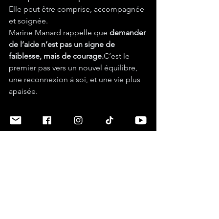
Elle peut être comprise, accompagnée 
et soignée.
Marine Manard rappelle que 
demander 
de l’aide n’est pas un signe de 
faiblesse, mais de courage.
C’est le 
premier pas vers un nouvel équilibre, 
une reconnexion à soi, et une vie plus 
apaisée.
FAQ – Au cœur de la 
dépression : comprendre les 
causes et explorer les 
solutions
Qu’est-ce que la dépression 
exactement ?
La dépression est un trouble 