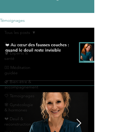
Témoignages
Tous les posts
Tous les posts
❤️ Au cœur des fausses couches :
quand le deuil reste invisible
🧠 Experts &
santé
🧘‍♀️ Méditation
guidée
🌿 Bien-être &
accompagnement
🤍 Témoignages
🌸 Gynécologie
& hormones
💔 Deuil &
reconstruction